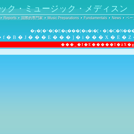
ック・ミュージック・メディスン
•
Reports
•
国際的専門家
•
Music Preparations
•
Fundamentals
•
News
•
ペー
�y�[�^�[�E�q���[�u�i�[ • �}�C�N
�f�B�J���E���]�i���X�E�Z
���_�I�E�����I�ȃX�g