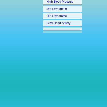
High Blood Pressure
OPH Syndrome
OPH Syndrome
Fetal Heart Activity