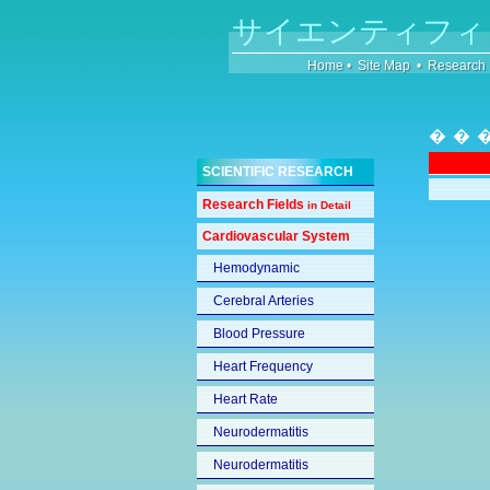
サイエンティフィ
Home
•
Site Map
•
Research
��
SCIENTIFIC RESEARCH
Research Fields
in Detail
Cardiovascular System
Hemodynamic
Cerebral Arteries
Blood Pressure
Heart Frequency
Heart Rate
Neurodermatitis
Neurodermatitis