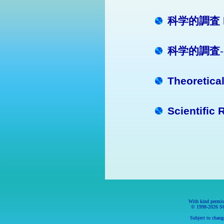
科学的調査
科学的調査
Theoretica
Scientific 
With kind permis
© 1998-
2026 
Subject to change