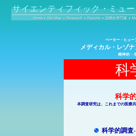
サイエンティフィック・ミュー
Home
•
Site Map
•
Research
•
Reports
•
国際的専門家
•
Mu
ペーター・ヒュ
メディカル・レゾナ
精神的・
科
科学
本調査研究は、これまでの医療
科学的調査